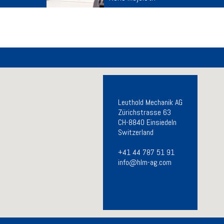
Leuthold Mechanik AG
Zürichstrasse 63
CH-8840 Einsiedeln
Switzerland
+41 44 787 51 91
info@hlm-ag.com