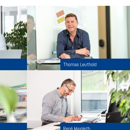
Thomas Leuthold
René Majoleth