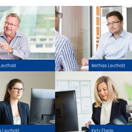
Leuthold
Mathias Leuthold
a Leuthold
Kety Eberle