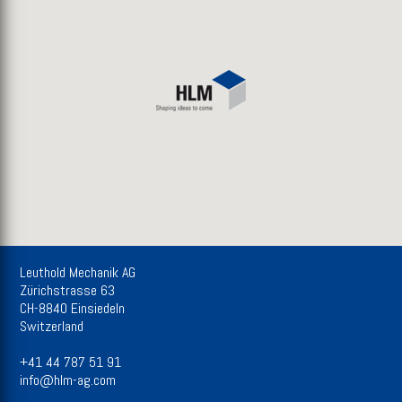
Leuthold Mechanik AG
Zürichstrasse 63
CH-8840 Einsiedeln
Switzerland
+41 44 787 51 91
info@hlm-ag.com