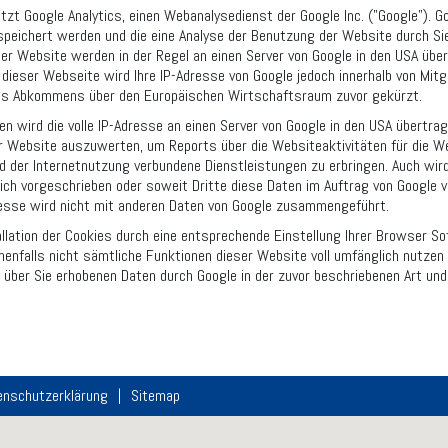
zt Google Analytics, einen Webanalysedienst der Google Inc. ("Google"). Go
peichert werden und die eine Analyse der Benutzung der Website durch Sie
er Website werden in der Regel an einen Server von Google in den USA übert
dieser Webseite wird Ihre IP-Adresse von Google jedoch innerhalb von Mitg
es Abkommens über den Europäischen Wirtschaftsraum zuvor gekürzt.
en wird die volle IP-Adresse an einen Server von Google in den USA übertra
r Website auszuwerten, um Reports über die Websiteaktivitäten für die 
 der Internetnutzung verbundene Dienstleistungen zu erbringen. Auch wird
ich vorgeschrieben oder soweit Dritte diese Daten im Auftrag von Google 
resse wird nicht mit anderen Daten von Google zusammengeführt.
allation der Cookies durch eine entsprechende Einstellung Ihrer Browser Sof
enfalls nicht sämtliche Funktionen dieser Website voll umfänglich nutzen 
r über Sie erhobenen Daten durch Google in der zuvor beschriebenen Art u
enschutzerklärung
Sitemap