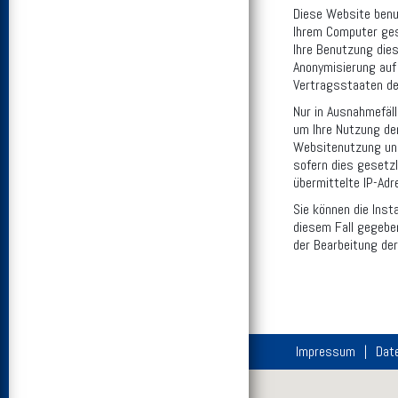
Diese Website benut
Ihrem Computer ges
Ihre Benutzung dies
Anonymisierung auf 
Vertragsstaaten d
Nur in Ausnahmefäll
um Ihre Nutzung de
Websitenutzung und
sofern dies gesetzl
übermittelte IP-Ad
Sie können die Inst
diesem Fall gegeben
der Bearbeitung de
Impressum
Dat