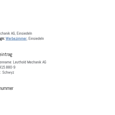
hanik AG, Einsiedeln
gn:
Werbezimmer
, Einsiedeln
eintrag
enname: Leuthold Mechanik AG
915.880-9
t: Schwyz
rnummer