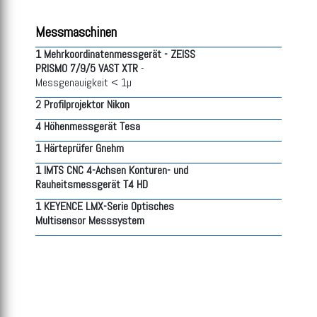
Messmaschinen
1 Mehrkoordinatenmessgerät - ZEISS
PRISMO 7/9/5 VAST XTR
-
Messgenauigkeit < 1µ
2 Profilprojektor Nikon
4 Höhenmessgerät Tesa
1 Härteprüfer Gnehm
1 IMTS CNC 4-Achsen Konturen- und
Rauheitsmessgerät T4 HD
1 KEYENCE LMX-Serie Optisches
Multisensor Messsystem